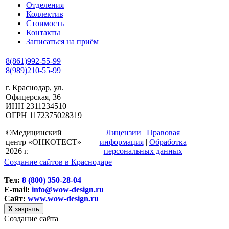
Отделения
Коллектив
Стоимость
Контакты
Записаться на приём
8(861)992-55-99
8(989)210-55-99
г. Краснодар, ул.
Офицерская, 36
ИНН 2311234510
ОГРН 1172375028319
©Медицинский
Лицензии
|
Правовая
центр «ОНКОТЕСТ»
информация
|
Обработка
2026 г.
персональных данных
Создание сайтов в Краснодаре
Тел:
8 (800) 350-28-04
E-mail:
info@wow-design.ru
Сайт:
www.wow-design.ru
Х
закрыть
Создание сайта