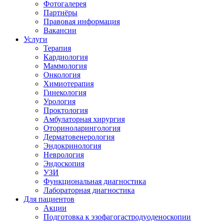
Фотогалерея
Партнёры
Правовая информация
Вакансии
Услуги
Терапия
Кардиология
Маммология
Онкология
Химиотерапия
Гинекология
Урология
Проктология
Амбулаторная xирургия
Оториноларингология
Дерматовенерология
Эндокринология
Неврология
Эндоскопия
УЗИ
Функциональная диагностика
Лабораторная диагностика
Для пациентов
Акции
Подготовка к эзофагогастродуоденоскопии