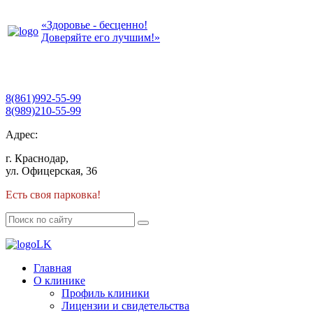
«Здоровье - бесценно!
Доверяйте его лучшим!»
8(861)992-55-99
8(989)210-55-99
Адрес:
г. Краснодар,
ул. Офицерская, 36
Есть своя парковка!
Главная
О клинике
Профиль клиники
Лицензии и свидетельства